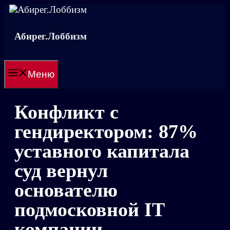
Перейти
к
содержимому
Абирег.Лоббизм
Меню
Конфликт с
гендиректором: 87%
уставного капитала
суд вернул
основателю
подмосковной IT
компании